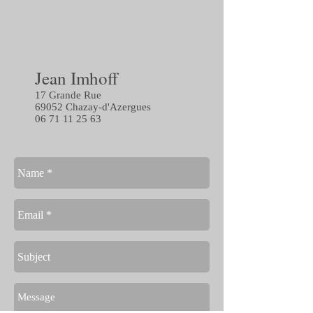
Jean Imhoff
17 Grande Rue
69052 Chazay-d'Azergues
06 71 11 25 63